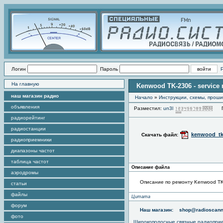
Логин
Пароль
На главную
Kenwood TK-2306 - service
наш магазин радио
Начало
»
Инструкции, схемы, прош
объявления
Разместил:
un3l
Пр
радиорейтинг
радиостанции
kenwood_tk
Скачать файл:
радиоприемники
диапазоны частот
таблица частот
Описание файла
аэродромы
Описание по ремонту Kenwood TK
статьи
файлы
Цитата
форум
Наш магазин:
shop@radioscann
фото
Широкополосные связные радиопри