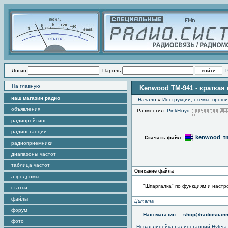
Логин
Пароль
На главную
Kenwood TM-941 - краткая
наш магазин радио
Начало
»
Инструкции, схемы, прош
объявления
Разместил:
PinkFloyd
радиорейтинг
радиостанции
kenwood_tm-
Скачать файл:
радиоприемники
диапазоны частот
таблица частот
Описание файла
аэродромы
"Шпаргалка" по функциям и наст
статьи
файлы
Цитата
форум
Наш магазин:
shop@radioscann
фото
Новая линейка радиостанций Hytera