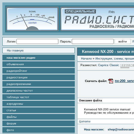
Логин
Пароль
На главную
Kenwood NX-200 - service 
наш магазин радио
Начало
»
Инструкции, схемы, прош
объявления
Разместил:
Caprice Classic
радиорейтинг
радиостанции
nx-200_serv
Скачать файл:
радиоприемники
диапазоны частот
таблица частот
Описание файла
аэродромы
Kenwood NX-200 service manual
статьи
Руководство по обслуживанию и р
файлы
Цитата
форум
Наш магазин:
shop@radioscann
фото