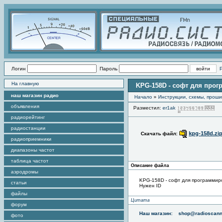
Логин
Пароль
На главную
KPG-158D - софт для прог
наш магазин радио
Начало
»
Инструкции, схемы, прош
объявления
Разместил:
er1ak
П
радиорейтинг
радиостанции
kpg-158d.zi
Скачать файл:
радиоприемники
диапазоны частот
таблица частот
Описание файла
аэродромы
KPG-158D - софт для программир
статьи
Нужен ID
файлы
Цитата
форум
Наш магазин:
shop@radioscann
фото