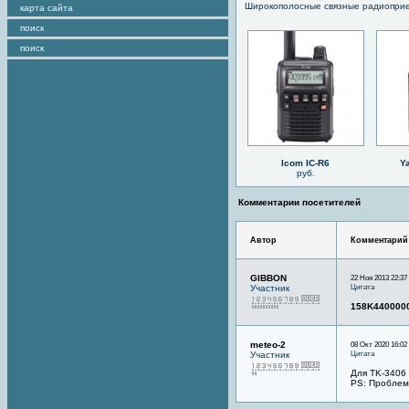
Широкополосные связные радиопри
карта сайта
поиск
поиск
Icom IC-R6
Y
руб.
Комментарии посетителей
Автор
Комментарий
GIBBON
22 Ноя 2013 22:37
Цитата
Участник
158K440000
meteo-2
08 Окт 2020 16:02
Цитата
Участник
Для TK-3406
PS: Проблема