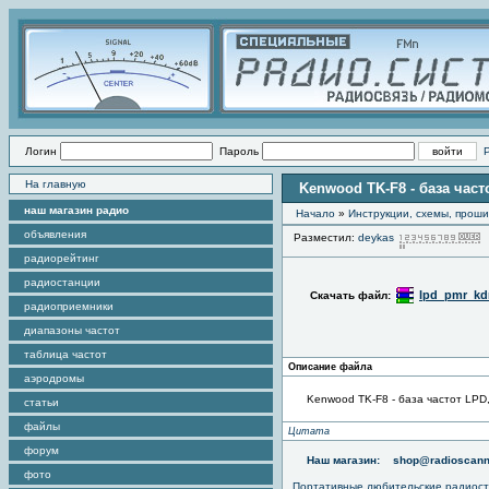
Логин
Пароль
На главную
Kenwood TK-F8 - база час
наш магазин радио
Начало
»
Инструкции, схемы, прош
объявления
Разместил:
deykas
радиорейтинг
радиостанции
lpd_pmr_kdr
Скачать файл:
радиоприемники
диапазоны частот
таблица частот
Описание файла
аэродромы
Kenwood TK-F8 - база частот LP
статьи
файлы
Цитата
форум
Наш магазин:
shop@radioscann
фото
Портативные любительские радиос