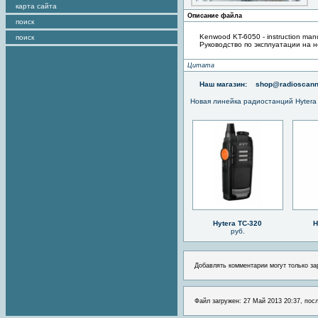
карта сайта
Описание файла
поиск
Kenwood KT-6050 - instruction man
поиск
Руководство по эксплуатации на 
Цитата
Наш магазин:
shop@radioscann
Новая линейка радиостанций Hytera
Hytera TC-320
H
руб.
Добавлять комментарии могут только за
Файл загружен: 27 Май 2013 20:37, пос