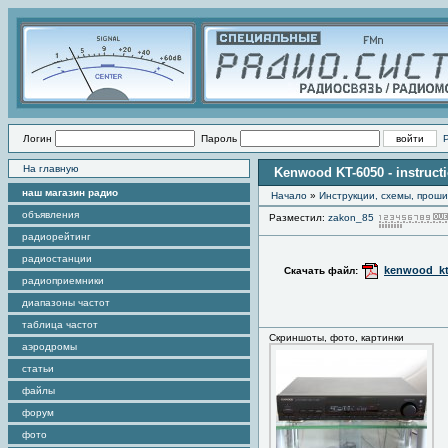
Логин
Пароль
На главную
Kenwood KT-6050 - instruct
наш магазин радио
Начало
»
Инструкции, схемы, прош
объявления
Разместил:
zakon_85
радиорейтинг
радиостанции
kenwood_kt
Скачать файл:
радиоприемники
диапазоны частот
таблица частот
Скриншоты, фото, картинки
аэродромы
статьи
файлы
форум
фото