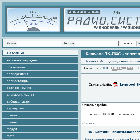
Логин
Пароль
На главную
Kenwood TK-768G - schema
наш магазин радио
Начало
»
Инструкции, схемы, прош
объявления
Разместил:
Т80
Про
радиорейтинг
радиостанции
kenwood_tk
Скачать файл:
радиоприемники
диапазоны частот
таблица частот
Описание файла
аэродромы
Kenwood TK-768G - schematics
статьи
файлы
Цитата
форум
Наш магазин:
shop@radioscann
фото
Новая линейка радиостанций Hytera