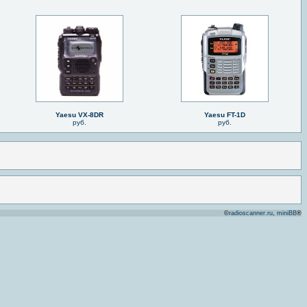
Yaesu VX-8DR
Yaesu FT-1D
руб.
руб.
©
radioscanner.ru
,
miniBB
®