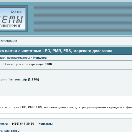
Регистрация
ка памяи с частотами LPD, PMR, FRS, морского диапазона
ивки, программаторы
»
Kenwood
Просмотров этой страницы:
9286
_pmr_frs_sea_.zip
(2.1 Kb)
и с частотами LPD, PMR, FRS, морского диапазона, для программирования в родном софте
er.ru
- (495) 644-30-90 -
Контакты
станции
Yaesu