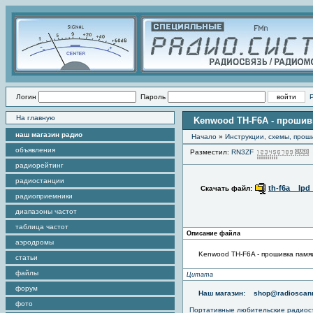
Логин
Пароль
На главную
Kenwood TH-F6A - прошив
наш магазин радио
Начало
»
Инструкции, схемы, прош
объявления
Разместил:
RN3ZF
радиорейтинг
радиостанции
th-f6a__lpd
Скачать файл:
радиоприемники
диапазоны частот
таблица частот
Описание файла
аэродромы
Kenwood TH-F6A - прошивка памя
статьи
файлы
Цитата
форум
Наш магазин:
shop@radioscann
фото
Портативные любительские радио