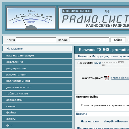
Логин
Пароль
На главную
Kenwood TS-940 - promotio
наш магазин радио
Начало
»
Инструкции, схемы, прош
объявления
Разместил:
rz9cf
Пр
радиорейтинг
радиостанции
promotiona
Скачать файл:
радиоприемники
диапазоны частот
таблица частот
Описание файла
аэродромы
Компиляция всего интересного, ч
статьи
файлы
Цитата
форум
Наш магазин:
shop@radioscann
фото
Широкополосные связные радиопри