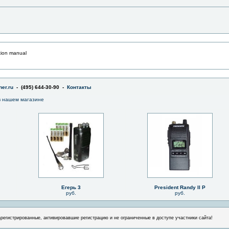
tion manual
er.ru
- (495) 644-30-90 -
Контакты
 нашем магазине
Егерь 3
President Randy II P
руб.
руб.
арегистрированные, активировавшие регистрацию и не ограниченные в доступе участники сайта!