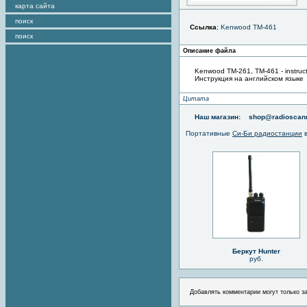
карта сайта
поиск
Ссылка
:
Kenwood TM-461
поиск
Описание файла
Kenwood TM-261, TM-461 - instruc
Инструкция на английском языке
Цитата
Наш магазин:
shop@radioscann
Портативные
Си-Би радиостанции
в
Беркут Hunter
руб.
Добавлять комментарии могут только з