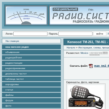
Логин
Пароль
На главную
Kenwood TM-261, TM-461 - 
наш магазин радио
Начало
»
Инструкции, схемы, прош
объявления
Разместил:
Mexico
радиорейтинг
радиостанции
man_tm2_4
Скачать файл:
радиоприемники
диапазоны частот
таблица частот
Скриншоты, фото, картинки
аэродромы
статьи
файлы
форум
фото