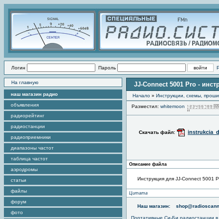
Логин
Пароль
На главную
JJ-Connect 5001 Pro - инс
наш магазин радио
Начало
»
Инструкции, схемы, прош
объявления
Разместил:
whitemoon
радиорейтинг
радиостанции
instrukcia_
Скачать файл:
радиоприемники
диапазоны частот
таблица частот
Описание файла
аэродромы
Инструкция для JJ-Connect 5001 P
статьи
файлы
Цитата
форум
Наш магазин:
shop@radioscann
фото
Портативные
Си-Би радиостанции
в