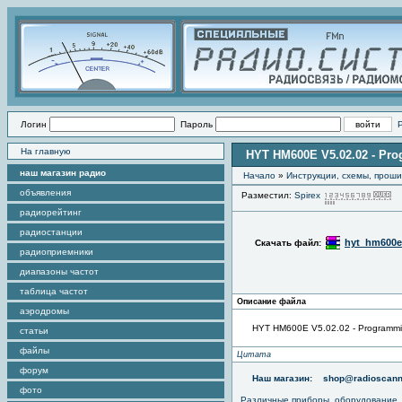
Логин
Пароль
На главную
HYT HM600E V5.02.02 - Pro
наш магазин радио
Начало
»
Инструкции, схемы, прош
объявления
Разместил:
Spirex
П
радиорейтинг
радиостанции
hyt_hm600e_
Скачать файл:
радиоприемники
диапазоны частот
таблица частот
Описание файла
аэродромы
HYT HM600E V5.02.02 - Programmi
статьи
файлы
Цитата
форум
Наш магазин:
shop@radioscann
фото
Различные приборы, оборудование,