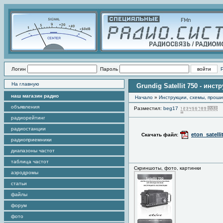
Логин
Пароль
На главную
Grundig Satellit 750 - инс
наш магазин радио
Начало
»
Инструкции, схемы, прош
объявления
Разместил:
beg17
П
радиорейтинг
радиостанции
eton_satelli
Скачать файл:
радиоприемники
диапазоны частот
таблица частот
Скриншоты, фото, картинки
аэродромы
статьи
файлы
форум
фото