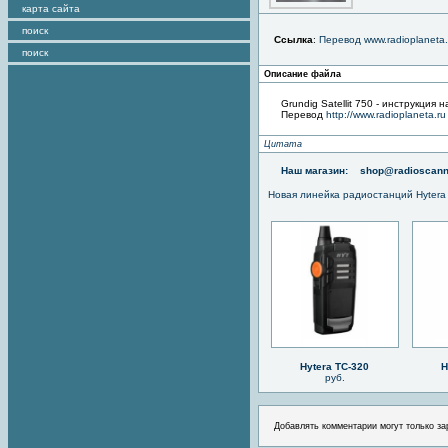
карта сайта
поиск
Ссылка
:
Перевод www.radioplaneta.
поиск
Описание файла
Grundig Satellit 750 - инструкция 
Перевод
http://www.radioplaneta.ru
Цитата
Наш магазин:
shop@radioscann
Новая линейка радиостанций Hytera
Hytera TC-320
H
руб.
Добавлять комментарии могут только за