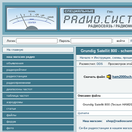
Логин
Пароль
На главную
Grundig Satellit 800 - schem
наш магазин радио
Начало
»
Инструкции, схемы, прош
объявления
Разместил:
DDS
Просмотров этой
радиорейтинг
радиостанции
ham2000sch.
Скачать файл:
радиоприемники
диапазоны частот
таблица частот
Описание файла
аэродромы
Grundig Satellit 800 (Tecsun HAM20
статьи
Цитата
файлы
Наш магазин:
shop@radioscann
форум
фото
Си-Би радиостанции в нашем магаз