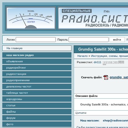
Логин
Пароль
На главную
Grundig Satellit 300a - sch
наш магазин радио
Начало
»
Инструкции, схемы, прош
объявления
Разместил:
dir111
П
радиорейтинг
радиостанции
grundig_sat
Скачать файл:
радиоприемники
диапазоны частот
таблица частот
Описание файла
аэродромы
Grundig Satellit 300a - schematics,
статьи
файлы
Цитата
форум
Наш магазин:
shop@radioscann
фото
Си-Би радиостанции в нашем магаз