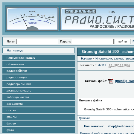
Логин
Пароль
На главную
Grundig Satellit 300 - sche
наш магазин радио
Начало
»
Инструкции, схемы, прош
объявления
Разместил:
dir111
П
радиорейтинг
радиостанции
grundig_sat
Скачать файл:
радиоприемники
диапазоны частот
таблица частот
Описание файла
аэродромы
Grundig Satellit 300 - schematics, 
статьи
файлы
Цитата
форум
Наш магазин:
shop@radioscann
фото
Большой выбор аксессуаров для рад