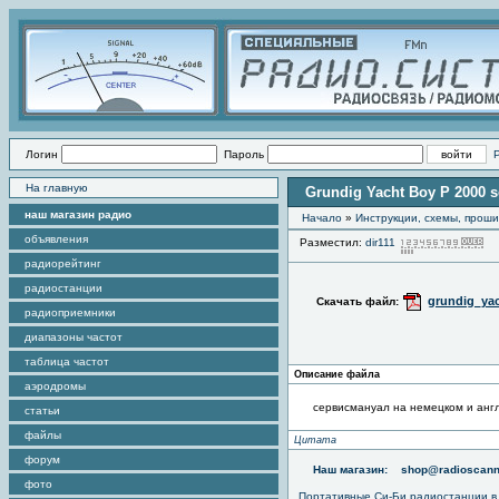
Логин
Пароль
На главную
Grundig Yacht Boy P 2000 s
наш магазин радио
Начало
»
Инструкции, схемы, прош
объявления
Разместил:
dir111
П
радиорейтинг
радиостанции
grundig_ya
Скачать файл:
радиоприемники
диапазоны частот
таблица частот
Описание файла
аэродромы
сервисмануал на немецком и анг
статьи
файлы
Цитата
форум
Наш магазин:
shop@radioscann
фото
Портативные
Си-Би радиостанции
в