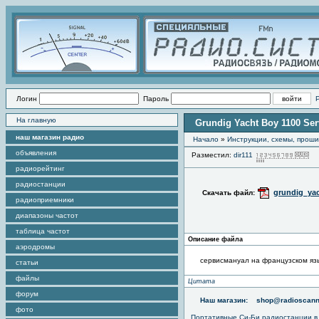
Логин
Пароль
На главную
Grundig Yacht Boy 1100 Se
наш магазин радио
Начало
»
Инструкции, схемы, прош
объявления
Разместил:
dir111
П
радиорейтинг
радиостанции
grundig_ya
Скачать файл:
радиоприемники
диапазоны частот
таблица частот
Описание файла
аэродромы
сервисмануал на французском яз
статьи
файлы
Цитата
форум
Наш магазин:
shop@radioscann
фото
Портативные
Си-Би радиостанции
в