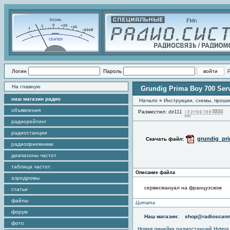
Логин
Пароль
На главную
Grundig Prima Boy 700 Ser
наш магазин радио
Начало
»
Инструкции, схемы, прош
объявления
Разместил:
dir111
П
радиорейтинг
радиостанции
grundig_pr
Скачать файл:
радиоприемники
диапазоны частот
таблица частот
Описание файла
аэродромы
сервисмануал на французском
статьи
файлы
Цитата
форум
Наш магазин:
shop@radioscann
фото
Новая линейка радиостанций Hytera