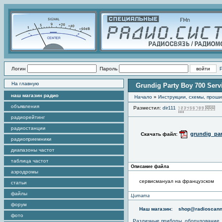
Логин
Пароль
На главную
Grundig Party Boy 700 Serv
наш магазин радио
Начало
»
Инструкции, схемы, прош
объявления
Разместил:
dir111
П
радиорейтинг
радиостанции
grundig_pa
Скачать файл:
радиоприемники
диапазоны частот
таблица частот
Описание файла
аэродромы
сервисмануал на французском
статьи
файлы
Цитата
форум
Наш магазин:
shop@radioscann
фото
Различные приборы, оборудование,