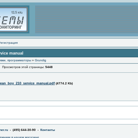
Регистрация
rvice manual
ивки, программаторы
»
Grundig
росмотров этой страницы:
5448
ean_boy_210_service_manual.pdf
(4774.2 Kb)
er.ru
- (495) 644-30-90 -
Контакты
емники в
нашем магазине