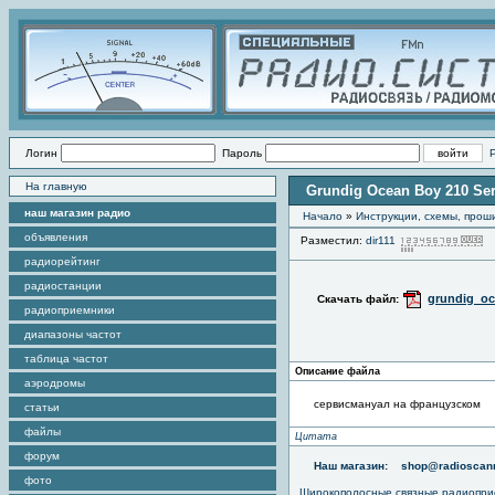
Логин
Пароль
На главную
Grundig Ocean Boy 210 Se
наш магазин радио
Начало
»
Инструкции, схемы, прош
объявления
Разместил:
dir111
П
радиорейтинг
радиостанции
grundig_oc
Скачать файл:
радиоприемники
диапазоны частот
таблица частот
Описание файла
аэродромы
сервисмануал на французском
статьи
файлы
Цитата
форум
Наш магазин:
shop@radioscann
фото
Широкополосные связные радиопри