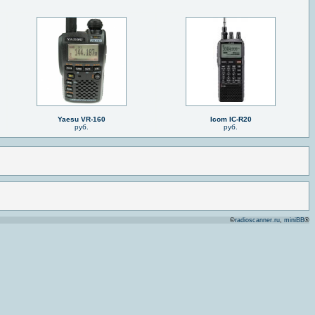
Yaesu VR-160
Icom IC-R20
руб.
руб.
©
radioscanner.ru
,
miniBB
®