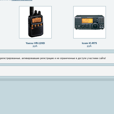
Yaesu VR-120D
Icom IC-R75
руб.
руб.
арегистрированные, активировавшие регистрацию и не ограниченные в доступе участники сайта!