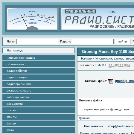
Логин
Пароль
На главную
Grundig Music Boy 1100 Se
наш магазин радио
Начало
»
Инструкции, схемы, прош
объявления
Разместил:
dir111
П
радиорейтинг
радиостанции
grundig_mu
Скачать файл:
радиоприемники
диапазоны частот
таблица частот
Описание файла
аэродромы
сервисмануал на французском
статьи
файлы
Цитата
форум
Наш магазин:
shop@radioscann
фото
Блоки питания для радиотехники
:
Aj