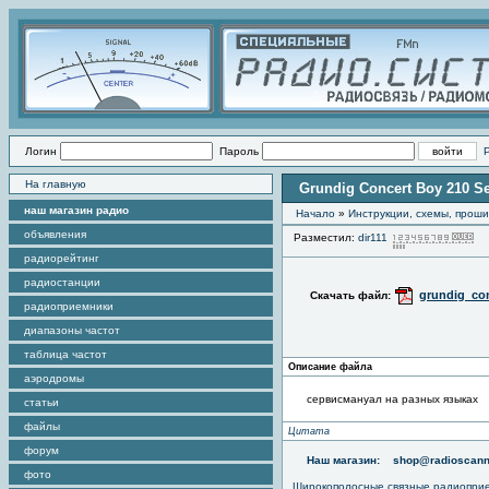
Логин
Пароль
На главную
Grundig Concert Boy 210 S
наш магазин радио
Начало
»
Инструкции, схемы, прош
объявления
Разместил:
dir111
П
радиорейтинг
радиостанции
grundig_co
Скачать файл:
радиоприемники
диапазоны частот
таблица частот
Описание файла
аэродромы
сервисмануал на разных языках
статьи
файлы
Цитата
форум
Наш магазин:
shop@radioscann
фото
Широкополосные связные радиопри