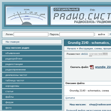
Логин
Пароль
На главную
Grundig 2140 - schematics,
наш магазин радио
Начало
»
Инструкции, схемы, прош
объявления
Разместил:
dir111
П
радиорейтинг
радиостанции
grundig_21
Скачать файл:
радиоприемники
диапазоны частот
таблица частот
Описание файла
аэродромы
Grundig 2140 - schematics, схема
статьи
файлы
Цитата
форум
Наш магазин:
shop@radioscann
фото
Большой выбор аксессуаров для рад