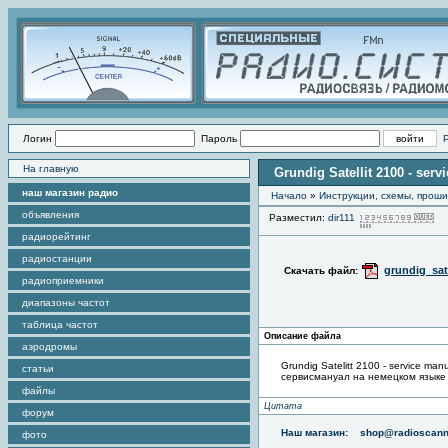
Логин
Пароль
На главную
Grundig Satellit 2100 - serv
наш магазин радио
Начало
»
Инструкции, схемы, прош
объявления
Разместил:
dir111
П
радиорейтинг
радиостанции
grundig_sat
Скачать файл:
радиоприемники
диапазоны частот
таблица частот
Описание файла
аэродромы
Grundig Satelitt 2100 - service man
статьи
сервисмануал на немецком языке
файлы
Цитата
форум
Наш магазин:
shop@radioscann
фото