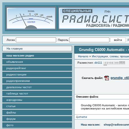
Логин
Пароль
На главную
Grundig C6000 Automatic - 
наш магазин радио
Начало
»
Инструкции, схемы, прош
объявления
Разместил:
dir111
П
радиорейтинг
радиостанции
grundig_c6
Скачать файл:
радиоприемники
диапазоны частот
таблица частот
Описание файла
аэродромы
Grundig C6000 Automatic - service
статьи
сервисмануал на английском язы
файлы
Цитата
форум
Наш магазин:
shop@radioscann
фото