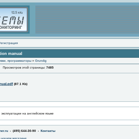
Регистрация
tion manual
ивки, программаторы
»
Grundig
Просмотров этой страницы:
7485
ual.pdf
(87.1 Kb)
о эксплуатации на английском языке
er.ru
- (495) 644-30-90 -
Контакты
 нашем магазине