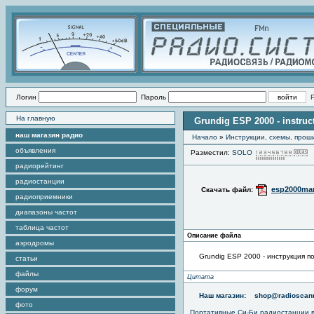
Логин
Пароль
На главную
Grundig ESP 2000 - instruc
наш магазин радио
Начало
»
Инструкции, схемы, прош
объявления
Разместил:
SOLO
радиорейтинг
радиостанции
esp2000man
Скачать файл:
радиоприемники
диапазоны частот
таблица частот
Описание файла
аэродромы
Grundig ESP 2000 - инструкция п
статьи
файлы
Цитата
форум
Наш магазин:
shop@radioscann
фото
Портативные
Си-Би радиостанции
в