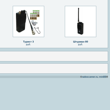
Турист 3
Штурман 80
руб.
руб.
©
radioscanner.ru
,
miniBB
®