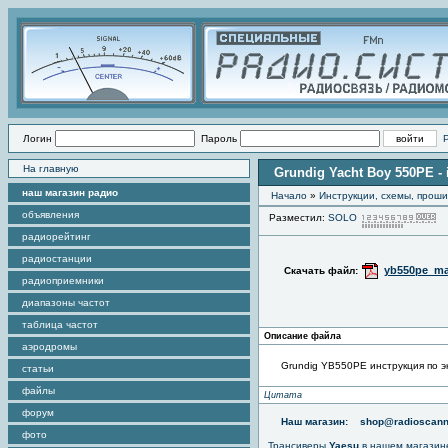
Логин
Пароль
На главную
Grundig Yacht Boy 550PE - 
наш магазин радио
Начало
»
Инструкции, схемы, прош
объявления
Разместил:
SOLO
П
радиорейтинг
радиостанции
yb550pe_ma
Скачать файл:
радиоприемники
диапазоны частот
таблица частот
Описание файла
аэродромы
Grundig YB550PE инструкция по э
статьи
файлы
Цитата
форум
Наш магазин:
shop@radioscann
фото
Трансиверы
Yaesu
в нашем магазин