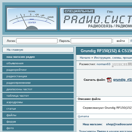
Логин
Пароль
На главную
Grundig RF150(152) & CS150
наш магазин радио
Начало
»
Инструкции, схемы, прош
объявления
Разместил:
norman63
радиорейтинг
радиостанции
grundig_rf1
Скачать файл:
радиоприемники
диапазоны частот
таблица частот
Описание файла
аэродромы
Сервисмануал Grundig RF150(152
статьи
файлы
Цитата
форум
Наш магазин:
shop@radioscann
фото
Трансиверы
Yaesu
в нашем магазин