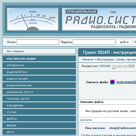
Логин
Пароль
На главную
Гранит 201АП - инструкция
наш магазин радио
Начало
»
Инструкции, схемы, прош
объявления
Разместил:
050360
радиорейтинг
радиостанции
instr.granit
Скачать файл:
радиоприемники
диапазоны частот
таблица частот
Описание файла
аэродромы
Инструкция на русском языке, ско
статьи
файлы
Цитата
форум
Наш магазин:
shop@radioscann
фото
Си-Би радиостанции в нашем магаз