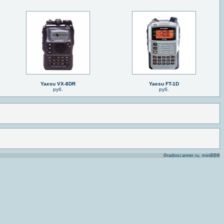
Yaesu VX-8DR
Yaesu FT-1D
руб.
руб.
©
radioscanner.ru
,
miniBB
®