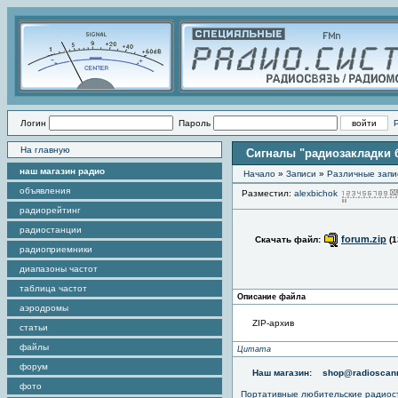
Логин
Пароль
На главную
Сигналы "радиозакладки 
наш магазин радио
Начало
»
Записи
»
Различные запи
объявления
Разместил:
alexbichok
радиорейтинг
радиостанции
forum.zip
Скачать файл:
(1
радиоприемники
диапазоны частот
таблица частот
Описание файла
аэродромы
ZIP-архив
статьи
файлы
Цитата
форум
Наш магазин:
shop@radioscann
фото
Портативные любительские радио