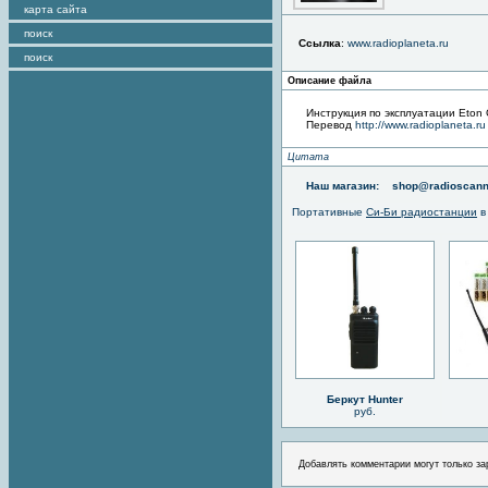
карта сайта
поиск
Ссылка
:
www.radioplaneta.ru
поиск
Описание файла
Инструкция по эксплуатации Eton G
Перевод
http://www.radioplaneta.ru
Цитата
Наш магазин:
shop@radioscann
Портативные
Си-Би радиостанции
в
Беркут Hunter
руб.
Добавлять комментарии могут только за