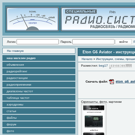
Логин
Пароль
На главную
Eton G6 Aviator - инструк
наш магазин радио
Начало
»
Инструкции, схемы, прош
объявления
Разместил:
beg17
П
радиорейтинг
радиостанции
eton_g6_avi
Скачать файл:
радиоприемники
диапазоны частот
таблица частот
Скриншоты, фото, картинки
аэродромы
статьи
файлы
форум
фото