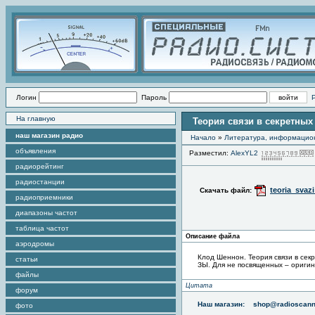
Логин
Пароль
На главную
Теория связи в секретных 
наш магазин радио
Начало
»
Литература, информацио
объявления
Разместил:
AlexYL2
радиорейтинг
радиостанции
teoria_svaz
Скачать файл:
радиоприемники
диапазоны частот
таблица частот
Описание файла
аэродромы
Клод Шеннон. Теория связи в сек
статьи
ЗЫ. Для не посвященных – оригин
файлы
Цитата
форум
Наш магазин:
shop@radioscann
фото