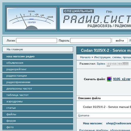
Логин
Пароль
На главную
Codan 9105/X-2 - Service
наш магазин радио
Начало
»
Инструкции, схемы, прош
объявления
Разместил:
Spirex
радиорейтинг
радиостанции
9105_x2.rar
Скачать файл:
радиоприемники
диапазоны частот
таблица частот
Описание файла
аэродромы
Codan 9105/X-2 - Service manua
статьи
файлы
Цитата
форум
Наш магазин:
shop@radioscann
фото
Различные приборы, оборудование,