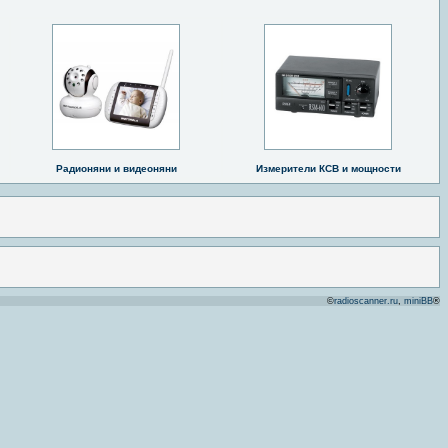
Радионяни и видеоняни
Измерители КСВ и мощности
©
radioscanner.ru
,
miniBB
®