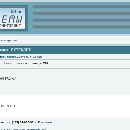
Регистрация
 manual EXTENDED
ивки, программаторы
»
Codan
Просмотров этой страницы:
261
(6027.1 Kb)
l EXTENDED
er.ru
- (495) 644-30-90 -
Контакты
 спутниковые и радиотелефоны!