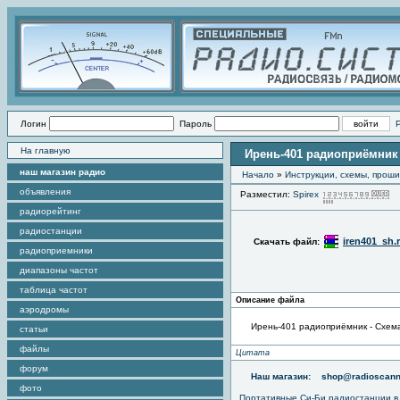
Логин
Пароль
На главную
Ирень-401 радиоприёмник 
наш магазин радио
Начало
»
Инструкции, схемы, прош
объявления
Разместил:
Spirex
П
радиорейтинг
радиостанции
iren401_sh.r
Скачать файл:
радиоприемники
диапазоны частот
таблица частот
Описание файла
аэродромы
Ирень-401 радиоприёмник - Схем
статьи
файлы
Цитата
форум
Наш магазин:
shop@radioscann
фото
Портативные
Си-Би радиостанции
в