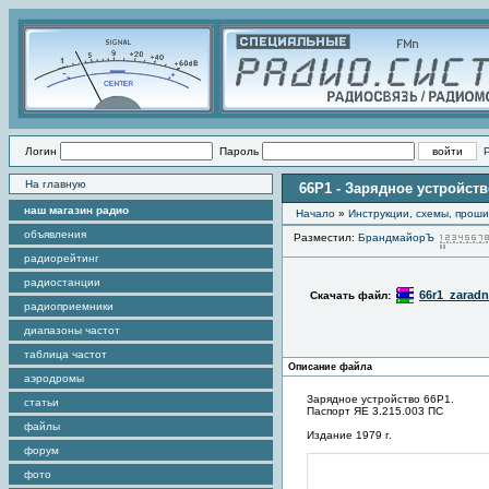
Логин
Пароль
На главную
66Р1 - Зарядное устройст
наш магазин радио
Начало
»
Инструкции, схемы, прош
объявления
Разместил:
БрандмайорЪ
радиорейтинг
радиостанции
66r1_zaradn
Скачать файл:
радиоприемники
диапазоны частот
таблица частот
Описание файла
аэродромы
Зарядное устройство 66Р1.
статьи
Паспорт ЯЕ 3.215.003 ПС
файлы
Издание 1979 г.
форум
фото