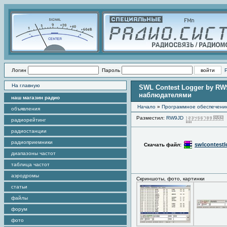
Логин
Пароль
На главную
SWL Contest Logger by RW
наблюдателями
наш магазин радио
Начало
»
Программное обеспечени
объявления
Разместил:
RW9JD
радиорейтинг
радиостанции
радиоприемники
swlcontestl
Скачать файл:
диапазоны частот
таблица частот
аэродромы
Скриншоты, фото, картинки
статьи
файлы
форум
фото