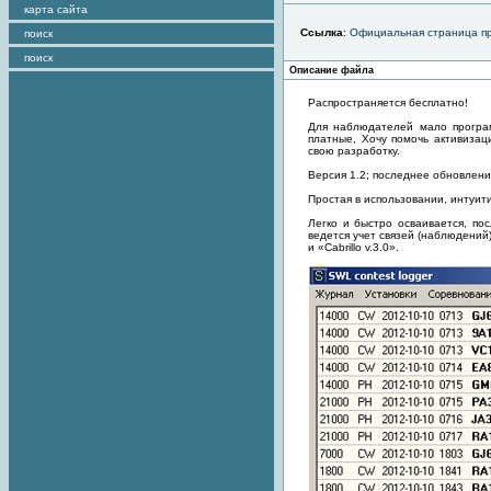
карта сайта
Ссылка
:
Официальная страница пр
поиск
поиск
Описание файла
Распространяется бесплатно!
Для наблюдателей мало програ
платные, Хочу помочь активиза
свою разработку.
Версия 1.2; последнее обновление
Простая в использовании, интуи
Легко и быстро осваивается, по
ведется учет связей (наблюдений
и «Cabrillo v.3.0».