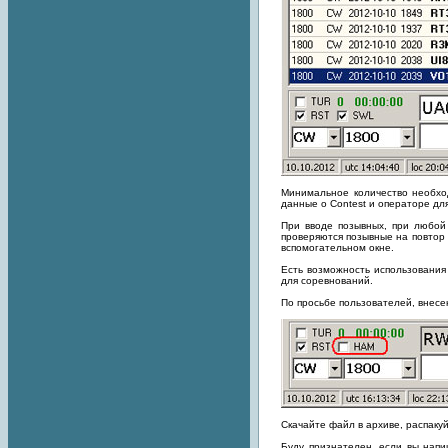
Минимальное количество необхо
данные о Contest и операторе дл
При вводе позывных, при любой
проверяются позывные на повтор 
вспомогательном окне.
Есть возможность использования
для соревнований.
По просьбе пользователей, внесе
Скачайте файл в архиве, распаку
Буду признателен, если вы нап