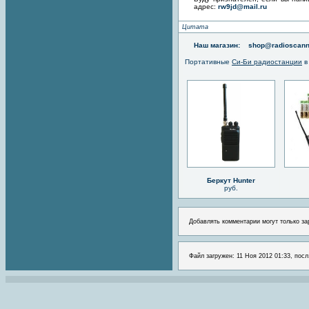
адрес:
rw9jd@mail.ru
Цитата
Наш магазин:
shop@radioscann
Портативные
Си-Би радиостанции
в
Беркут Hunter
руб.
Добавлять комментарии могут только за
Файл загружен: 11 Ноя 2012 01:33, посл