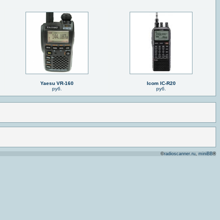
Yaesu VR-160
Icom IC-R20
руб.
руб.
©
radioscanner.ru
,
miniBB
®