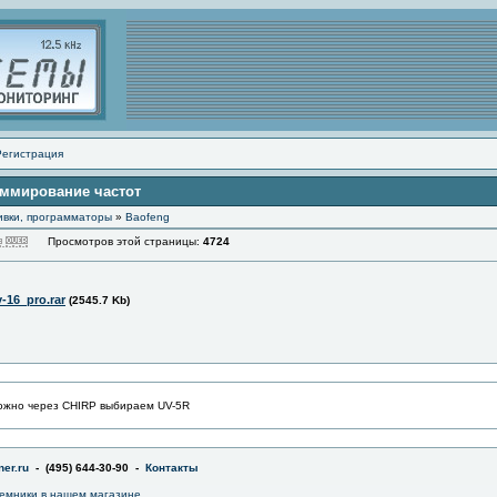
Регистрация
аммирование частот
ивки, программаторы
»
Baofeng
Просмотров этой страницы:
4724
-16_pro.rar
(2545.7 Kb)
ожно через CHIRP выбираем UV-5R
er.ru
- (495) 644-30-90 -
Контакты
емники в
нашем магазине