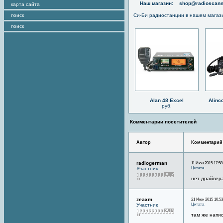
Наш магазин:
shop@radioscann
карта сайта
поиск
Си-Би радиостанции в нашем магаз
поиск
Alan 48 Excel
Alinc
руб.
Комментарии посетителей
Автор
Комментарий
radiogerman
11 Июн 2015 17:58
Цитата
Участник
нет драйвера
zeaxm
21 Июн 2015 10:53
Цитата
Участник
там же напис