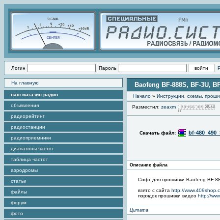
Логин
Пароль
На главную
Baofeng BF-888S, BF-3U, B
наш магазин радио
Начало
»
Инструкции, схемы, прош
объявления
Разместил:
zeaxm
П
радиорейтинг
радиостанции
bf-480_490_
Скачать файл:
радиоприемники
диапазоны частот
таблица частот
Описание файла
аэродромы
Софт для прошивки Baofeng BF-88
статьи
взято с сайта
http://www.409shop.
файлы
порядок прошивки видео
http://w
форум
Цитата
фото