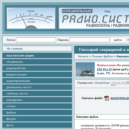
Логин
Пароль
На главную
Глоссарий сокращений и а
наш магазин радио
Начало
»
Разные файлы
»
Авиацио
объявления
Radioscanner.Ru
реко
радиорейтинг
220 Pro VI
(цена
руб.)
Icom, TTI
. Антенны и 
радиостанции
радиоприемники
Разместил:
ChowChow
диапазоны частот
таблица частот
acronyms.p
Скачать файл:
аэродромы
статьи
файлы
Описание файла
форум
фото
название документа: EATM glossary
издатель: Eurocontrol.