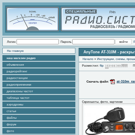
Логин
Пароль
На главную
AnyTone AT-310M - раскры
наш магазин радио
Начало
»
Инструкции, схемы, прош
объявления
Разместил:
flip
Про
радиорейтинг
радиостанции
at-310m_ras
Скачать файл:
радиоприемники
диапазоны частот
таблица частот
Скриншоты, фото, картинки
аэродромы
статьи
файлы
форум
фото