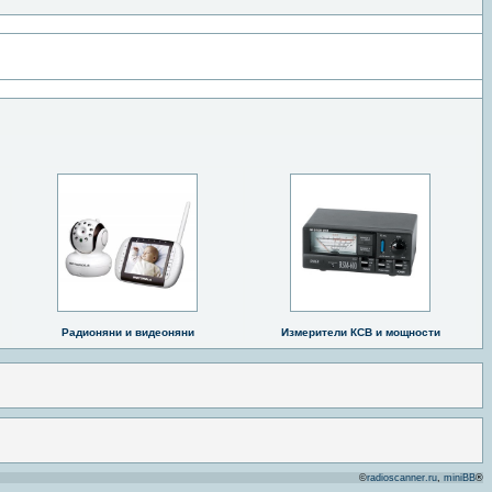
Радионяни и видеоняни
Измерители КСВ и мощности
©
radioscanner.ru
,
miniBB
®