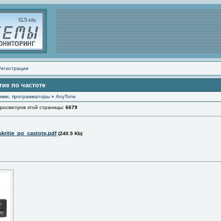
Регистрация
тие по частоте
ивки, программаторы
»
AnyTone
смотров этой страницы:
6679
kritie_po_castote.pdf
(240.5 Kb)