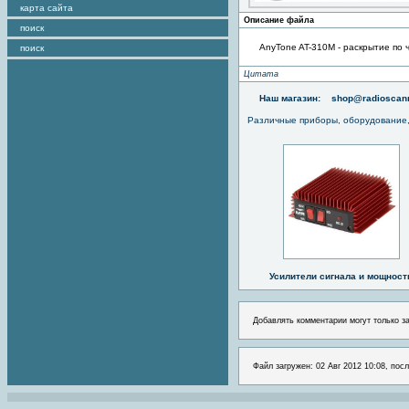
карта сайта
Описание файла
поиск
AnyTone AT-310M - раскрытие по 
поиск
Цитата
Наш магазин:
shop@radioscann
Различные приборы, оборудование,
Усилители сигнала и мощност
Добавлять комментарии могут только з
Файл загружен: 02 Авг 2012 10:08, посл