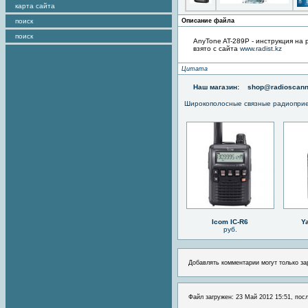
карта сайта
поиск
Описание файла
поиск
AnyTone AT-289P - инструкция на 
взято с сайта
www.radist.kz
Цитата
Наш магазин:
shop@radioscann
Широкополосные связные радиопри
Icom IC-R6
Y
руб.
Добавлять комментарии могут только за
Файл загружен: 23 Май 2012 15:51, пос