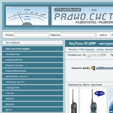
Логин
Пароль
На главную
AnyTone AT-289P - инстру
наш магазин радио
Начало
»
Инструкции, схемы, прош
объявления
Разместил:
flip
Прос
радиорейтинг
радиостанции
at289puserm
Скачать файл:
радиоприемники
диапазоны частот
таблица частот
Скриншоты, фото, картинки
аэродромы
статьи
файлы
форум
фото