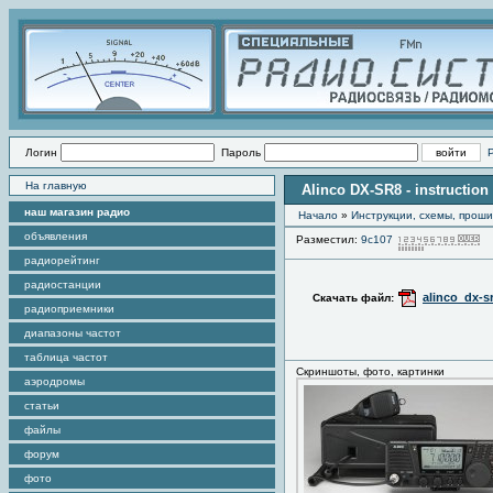
Логин
Пароль
На главную
Alinco DX-SR8 - instructio
наш магазин радио
Начало
»
Инструкции, схемы, прош
объявления
Разместил:
9c107
П
радиорейтинг
радиостанции
alinco_dx-s
Скачать файл:
радиоприемники
диапазоны частот
таблица частот
Скриншоты, фото, картинки
аэродромы
статьи
файлы
форум
фото