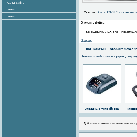
карта сайта
поиск
Ссылка
:
Alinco DX-SR8 - техническ
поиск
Описание файла
КВ трансивер DX-SR8 - инструкци
Цитата
Наш магазин:
shop@radioscann
Большой выбор аксессуаров для рад
Зарядные устройства
Гарни
Добавлять комментарии могут только за