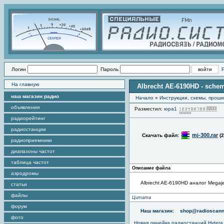
Логин
Пароль
На главную
Albrecht AE-6190HD - schem
наш магазин радио
Начало
»
Инструкции, схемы, прош
объявления
Разместил:
юра1
П
радиорейтинг
радиостанции
mj-300.rar
Скачать файл:
(
радиоприемники
диапазоны частот
таблица частот
Описание файла
аэродромы
Albrecht AE-6190HD аналог Megajet
статьи
файлы
Цитата
форум
Наш магазин:
shop@radioscann
фото
Новая линейка радиостанций Hytera