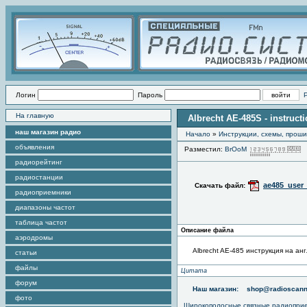
Логин
Пароль
На главную
Albrecht AE-485S - instruct
наш магазин радио
Начало
»
Инструкции, схемы, прош
объявления
Разместил:
BrOoM
радиорейтинг
радиостанции
ae485_user
Скачать файл:
радиоприемники
диапазоны частот
таблица частот
Описание файла
аэродромы
Albrecht AE-485 инструкция на ан
статьи
файлы
Цитата
форум
Наш магазин:
shop@radioscann
фото
Широкополосные связные радиопри