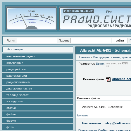
Логин
Пароль
На главную
Albrecht AE-6491 - Schemat
наш магазин радио
Начало
»
Инструкции, схемы, прош
объявления
Разместил:
Spirex
П
радиорейтинг
радиостанции
albrecht_ae
Скачать файл:
радиоприемники
диапазоны частот
таблица частот
Описание файла
аэродромы
Albrecht AE-6491 - Schematic
статьи
файлы
Цитата
форум
Наш магазин:
shop@radioscann
фото
Портативные
Си-Би радиостанции
в