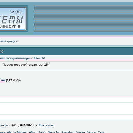
Регистрация
ic
ивки, программаторы
»
Albrecht
Просмотров этой страницы:
154
.rar
(377.4 Kb)
er.ru
- (495) 644-30-90 -
Контакты
зине
:
Alan и Midland
,
Alinco
,
Intek
,
MegaJet
,
President
,
Yosan
,
Беркут
,
Таис