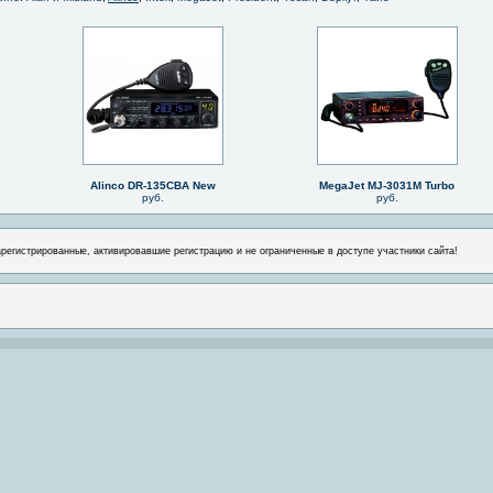
Alinco DR-135CBA New
MegaJet MJ-3031M Turbo
руб.
руб.
арегистрированные, активировавшие регистрацию и не ограниченные в доступе участники сайта!