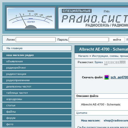
Логин
Пароль
На главную
Albrecht AE-4700 - Schemat
наш магазин радио
Начало
»
Инструкции, схемы, прош
объявления
Разместил:
Spirex
радиорейтинг
радиостанции
sch_ae4700
Скачать файл:
радиоприемники
диапазоны частот
таблица частот
Описание файла
аэродромы
Albrecht AE-4700 - Schematic
статьи
файлы
Цитата
форум
Наш магазин:
shop@radioscann
фото
Си-Би радиостанции в нашем мага