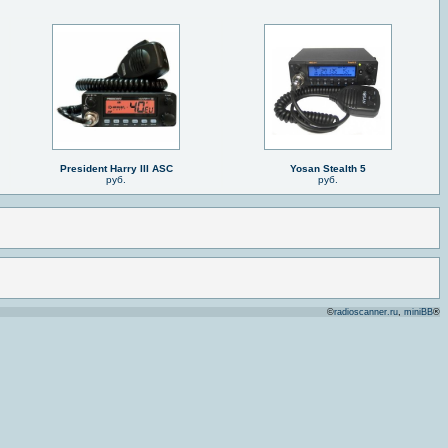
President Harry III ASC
Yosan Stealth 5
руб.
руб.
©
radioscanner.ru
,
miniBB
®