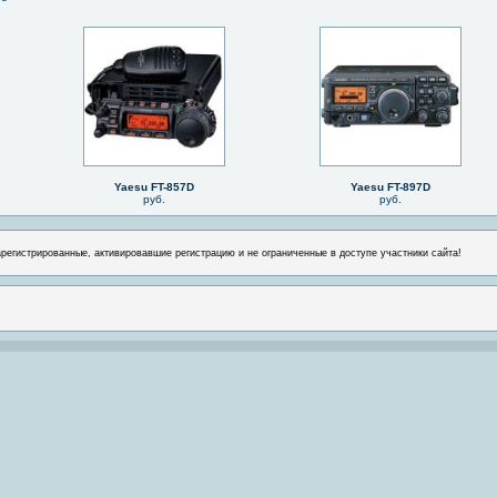
Yaesu FT-857D
Yaesu FT-897D
руб.
руб.
арегистрированные, активировавшие регистрацию и не ограниченные в доступе участники сайта!