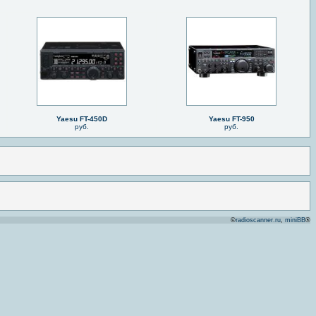
Yaesu FT-450D
Yaesu FT-950
руб.
руб.
©
radioscanner.ru
,
miniBB
®