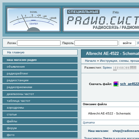
Логин
Пароль
На главную
Albrecht AE-4522 - Schemat
наш магазин радио
Начало
»
Инструкции, схемы, прош
объявления
Разместил:
Spirex
радиорейтинг
радиостанции
sch_ae4522
Скачать файл:
радиоприемники
диапазоны частот
таблица частот
Описание файла
аэродромы
Albrecht AE-4522 - Schematic
статьи
файлы
Цитата
форум
Наш магазин:
shop@radioscann
фото
Трансиверы
Yaesu
в нашем магази