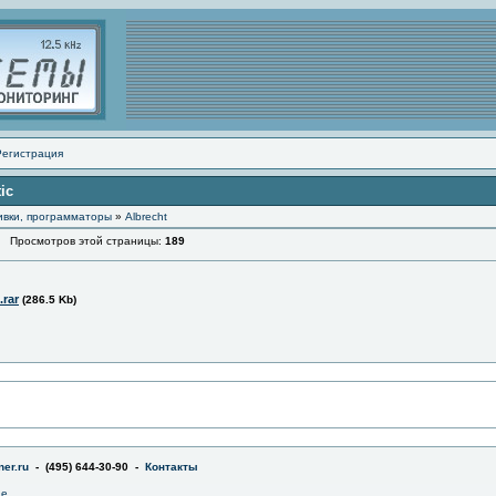
Регистрация
ic
ивки, программаторы
»
Albrecht
Просмотров этой страницы:
189
.rar
(286.5 Kb)
er.ru
- (495) 644-30-90 -
Контакты
не