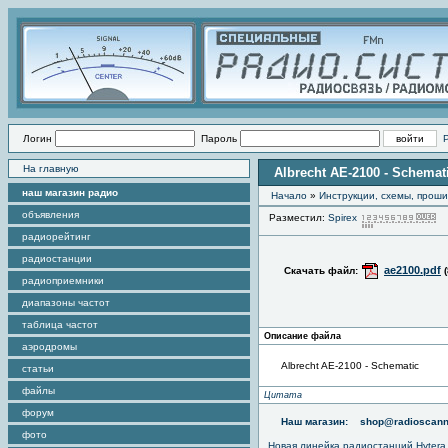
Логин
Пароль
На главную
Albrecht AE-2100 - Schemat
наш магазин радио
Начало
»
Инструкции, схемы, прош
объявления
Разместил:
Spirex
П
радиорейтинг
радиостанции
ae2100.pdf
Скачать файл:
радиоприемники
диапазоны частот
таблица частот
Описание файла
аэродромы
Albrecht AE-2100 - Schematic
статьи
файлы
Цитата
форум
Наш магазин:
shop@radioscann
фото
Новая линейка радиостанций Hytera