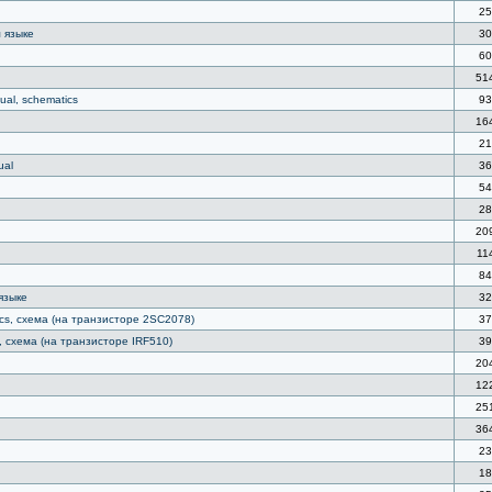
25
м языке
30
60
51
ual, schematics
93
16
21
ual
36
54
28
20
11
84
языке
32
ics, схема (на транзисторе 2SC2078)
37
s, схема (на транзисторе IRF510)
39
20
12
25
36
23
18