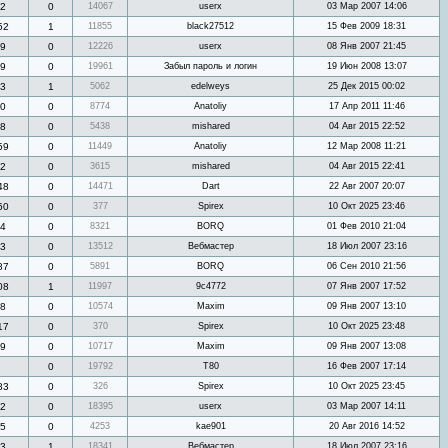
2
0
14067
userx
03 Мар 2007 14:06
52
1
11855
black27512
15 Фев 2009 18:31
9
0
12226
userx
08 Янв 2007 21:45
9
0
19961
Забыл пароль и логин
19 Июн 2008 13:07
3
1
5062
edelweys
25 Дек 2015 00:02
0
0
8774
Anatoliy
17 Апр 2011 11:46
8
0
5438
mishared
04 Авг 2015 22:52
59
0
11449
Anatoliy
12 Мар 2008 11:21
2
0
3615
mishared
04 Авг 2015 22:41
48
0
14471
Dart
22 Авг 2007 20:07
60
0
377
Spirex
10 Окт 2025 23:46
4
0
8321
BORQ
01 Фев 2010 21:04
3
0
13512
Вебмастер
18 Июл 2007 23:16
87
0
5891
BORQ
06 Сен 2010 21:56
08
1
11997
9c4772
07 Янв 2007 17:52
8
0
10574
Maxim
09 Янв 2007 13:10
17
0
370
Spirex
10 Окт 2025 23:48
9
0
10717
Maxim
09 Янв 2007 13:08
0
19792
Т80
16 Фев 2007 17:14
83
0
326
Spirex
10 Окт 2025 23:45
2
0
18395
userx
03 Мар 2007 14:11
5
0
4253
kae901
20 Авг 2016 14:52
3
1
18341
Вебмастер
18 Июл 2007 23:16