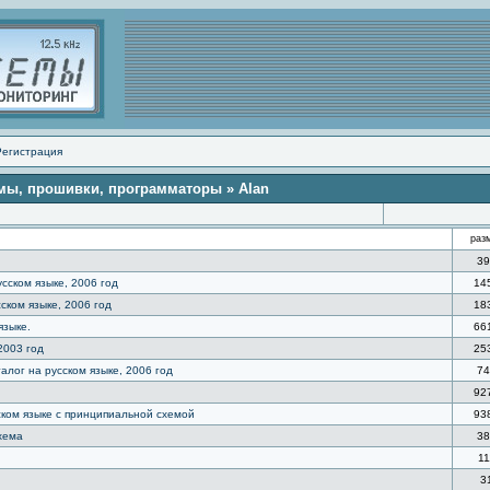
Регистрация
емы, прошивки, программаторы
» Alan
раз
39
сском языке, 2006 год
14
ском языке, 2006 год
18
языке.
66
2003 год
25
талог на русском языке, 2006 год
74
92
сском языке с принципиальной схемой
93
схема
38
11
3