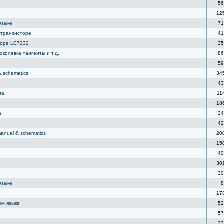
56
12
языке
71
 транзисторе
41
соре LC7232
35
околевка тангенты и т.д.
86
59
 & schematics
34
43
ма
11
18
а
34
42
manual & schematics
20
15
40
30
30
языке
8
17
ом языке
52
57
23