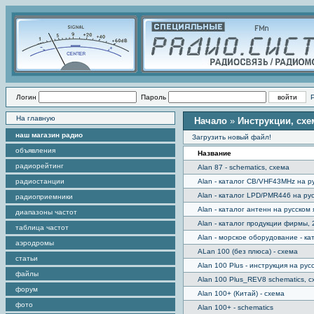
Логин
Пароль
На главную
Начало
»
Инструкции, сх
наш магазин радио
Загрузить новый файл!
объявления
Название
радиорейтинг
Alan 87 - schematics, схема
радиостанции
Alan - каталог CB/VHF43MHz на ру
Alan - каталог LPD/PMR446 на рус
радиоприемники
Alan - каталог антенн на русском 
диапазоны частот
Alan - каталог продукции фирмы, 
таблица частот
Alan - морское оборудование - ка
аэродромы
ALan 100 (без плюса) - схема
статьи
Alan 100 Plus - инструкция на ру
файлы
Alan 100 Plus_REV8 schematics, 
форум
Alan 100+ (Китай) - схема
фото
Alan 100+ - schematics