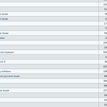
10
31
м языке
5
м языке
1
17
7
ом языке
42
хема
1
22
18
 инструкция.
53
1
 V2.0
6
62
 software
19
 на русском языке
98
35
99
ом языке
37
34
10
10