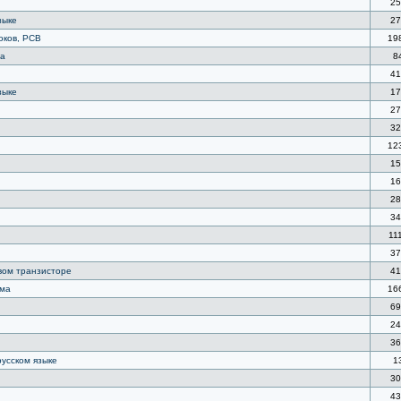
25
зыке
27
оков, PCB
19
ма
8
41
зыке
17
27
32
12
15
16
28
34
11
37
евом транзисторе
41
ема
16
69
24
36
русском языке
1
30
43