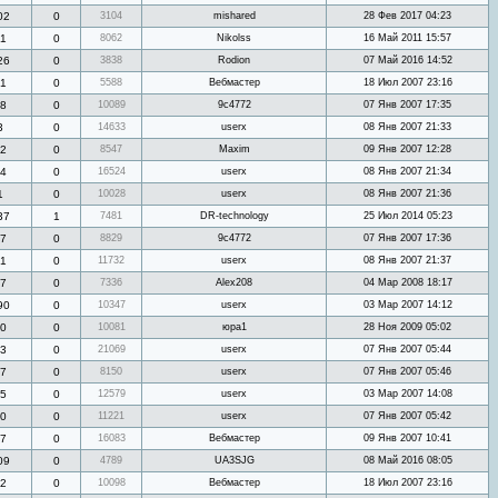
02
0
3104
mishared
28 Фев 2017 04:23
1
0
8062
Nikolss
16 Май 2011 15:57
26
0
3838
Rodion
07 Май 2016 14:52
1
0
5588
Вебмастер
18 Июл 2007 23:16
8
0
10089
9c4772
07 Янв 2007 17:35
3
0
14633
userx
08 Янв 2007 21:33
2
0
8547
Maxim
09 Янв 2007 12:28
4
0
16524
userx
08 Янв 2007 21:34
1
0
10028
userx
08 Янв 2007 21:36
37
1
7481
DR-technology
25 Июл 2014 05:23
7
0
8829
9c4772
07 Янв 2007 17:36
1
0
11732
userx
08 Янв 2007 21:37
7
0
7336
Alex208
04 Мар 2008 18:17
90
0
10347
userx
03 Мар 2007 14:12
0
0
10081
юра1
28 Ноя 2009 05:02
3
0
21069
userx
07 Янв 2007 05:44
7
0
8150
userx
07 Янв 2007 05:46
5
0
12579
userx
03 Мар 2007 14:08
0
0
11221
userx
07 Янв 2007 05:42
7
0
16083
Вебмастер
09 Янв 2007 10:41
09
0
4789
UA3SJG
08 Май 2016 08:05
2
0
10098
Вебмастер
18 Июл 2007 23:16