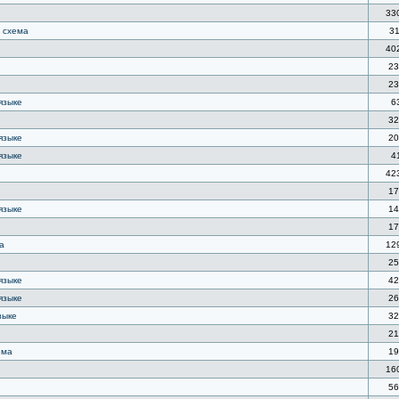
33
, схема
31
40
23
23
языке
6
32
языке
20
языке
4
42
17
языке
14
17
а
12
25
языке
42
языке
26
зыке
32
21
ема
19
16
56