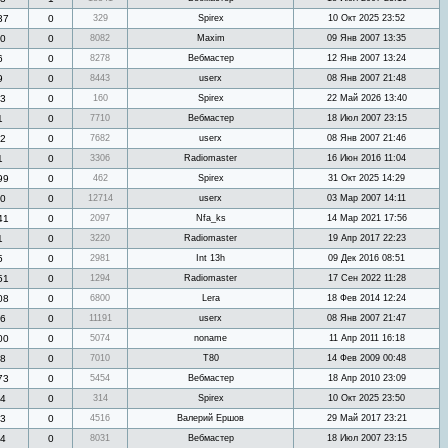
37
0
329
Spirex
10 Окт 2025 23:52
0
0
8082
Maxim
09 Янв 2007 13:35
6
0
8278
Вебмастер
12 Янв 2007 13:24
9
0
8443
userx
08 Янв 2007 21:48
3
0
160
Spirex
22 Май 2026 13:40
1
0
7710
Вебмастер
18 Июл 2007 23:15
2
0
7682
userx
08 Янв 2007 21:46
1
0
3306
Radiomaster
16 Июн 2016 11:04
99
0
462
Spirex
31 Окт 2025 14:29
0
0
12714
userx
03 Мар 2007 14:11
41
0
2097
Nfa_ks
14 Мар 2021 17:56
1
0
3220
Radiomaster
19 Апр 2017 22:23
5
0
2981
Int 13h
09 Дек 2016 08:51
51
0
1294
Radiomaster
17 Сен 2022 11:28
08
0
6800
Lera
18 Фев 2014 12:24
6
0
11191
userx
08 Янв 2007 21:47
00
0
5074
noname
11 Апр 2011 16:18
8
0
7010
Т80
14 Фев 2009 00:48
73
0
5454
Вебмастер
18 Апр 2010 23:09
4
0
314
Spirex
10 Окт 2025 23:50
3
0
4516
Валерий Ершов
29 Май 2017 23:21
4
0
8031
Вебмастер
18 Июл 2007 23:15