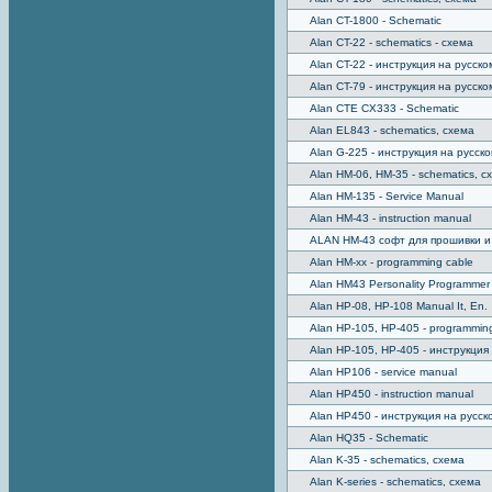
Alan CT-1800 - Schematic
Alan CT-22 - schematics - схема
Alan CT-22 - инструкция на русско
Alan CT-79 - инструкция на русско
Alan CTE CX333 - Schematic
Alan EL843 - schematics, схема
Alan G-225 - инструкция на русск
Alan HM-06, HM-35 - schematics, с
Alan HM-135 - Service Manual
Alan HM-43 - instruction manual
ALAN HM-43 софт для прошивки и
Alan HM-xx - programming cable
Alan HM43 Personality Programmer
Alan HP-08, HP-108 Manual It, En.
Alan HP-105, HP-405 - programming
Alan HP-105, HP-405 - инструкция
Alan HP106 - service manual
Alan HP450 - instruction manual
Alan HP450 - инструкция на русск
Alan HQ35 - Schematic
Alan K-35 - schematics, схема
Alan K-series - schematics, схема