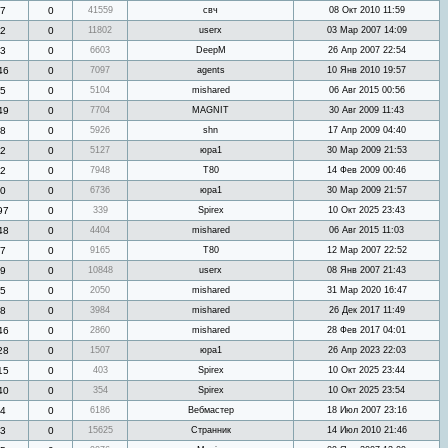
7
0
41559
свч
08 Окт 2010 11:59
2
0
11802
userx
03 Мар 2007 14:09
3
0
6603
DeepM
26 Апр 2007 22:54
46
0
7097
agents
10 Янв 2010 19:57
5
0
5104
mishared
06 Авг 2015 00:56
49
0
7704
MAGNIT
30 Авг 2009 11:43
8
0
5926
shn
17 Апр 2009 04:40
2
0
5127
юра1
30 Мар 2009 21:53
2
0
7948
Т80
14 Фев 2009 00:46
0
0
6736
юра1
30 Мар 2009 21:57
97
0
339
Spirex
10 Окт 2025 23:43
48
0
4404
mishared
06 Авг 2015 11:03
7
0
9165
Т80
12 Мар 2007 22:52
9
0
10848
userx
08 Янв 2007 21:43
5
0
2050
mishared
31 Мар 2020 16:47
8
0
3984
mishared
26 Дек 2017 11:49
46
0
2860
mishared
28 Фев 2017 04:01
28
0
1507
юра1
26 Апр 2023 22:03
15
0
403
Spirex
10 Окт 2025 23:44
40
0
354
Spirex
10 Окт 2025 23:54
4
0
6186
Вебмастер
18 Июл 2007 23:16
3
0
15625
Странник
14 Июл 2010 21:46