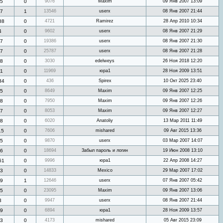
5
0
9076
Maxim
09 Янв 2007 13:09
7
1
13546
userx
08 Янв 2007 21:44
88
0
4721
Ramirez
28 Апр 2010 10:34
4
0
9602
userx
08 Янв 2007 21:29
7
0
19386
userx
08 Янв 2007 21:30
7
0
25787
userx
08 Янв 2007 21:28
8
0
3030
edelweys
26 Ноя 2018 12:20
1
0
11969
юра1
28 Ноя 2009 13:51
34
0
436
Spirex
10 Окт 2025 23:40
5
0
8649
Maxim
09 Янв 2007 12:25
8
0
7950
Maxim
09 Янв 2007 12:26
7
0
8053
Maxim
09 Янв 2007 12:27
8
0
6020
Anatoliy
13 Мар 2011 11:49
15
0
7606
mishared
09 Авг 2015 13:36
5
0
9870
userx
03 Мар 2007 14:07
6
0
18694
Забыл пароль и логин
19 Июн 2008 13:10
61
0
9996
юра1
22 Апр 2008 14:27
3
0
14833
Mexico
29 Мар 2007 17:02
9
1
12646
userx
07 Янв 2007 05:42
5
0
23095
Maxim
09 Янв 2007 13:06
3
0
9947
userx
08 Янв 2007 21:44
9
0
6894
юра1
28 Ноя 2009 13:57
3
0
4173
mishared
05 Авг 2015 23:09